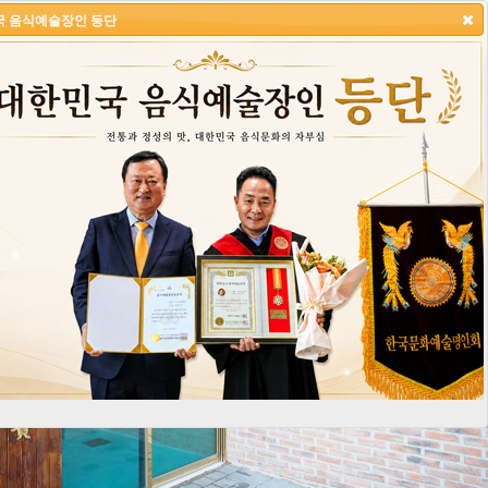
국 음식예술장인 등단
:: 한국문화예술명인회 대상 수상 ::